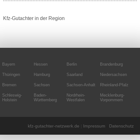
Kfz-Gutachter in der Region
Bayern
Hessen
Berlin
Brandenburg
Thüringen
Hamburg
Saarland
Niedersachsen
Bremen
Sachsen
Sachsen-Anhalt
Rheinland-Pfalz
Schleswig-
Baden-
Nordrhein-
Mecklenburg-
Holstein
Württemberg
Westfalen
Vorpommern
kfz-gutachter-netzwerk.de
|
Impressum
|
Datenschutz