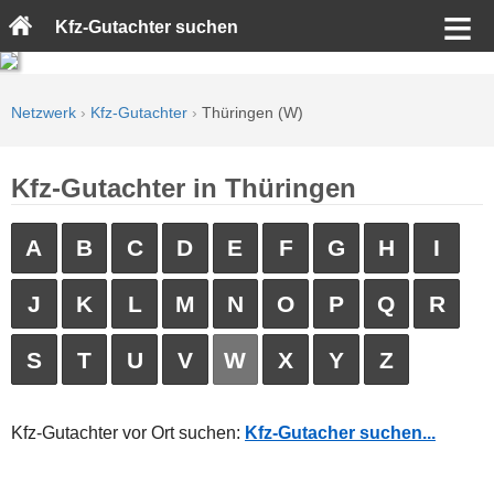
Kfz-Gutachter suchen
Netzwerk
›
Kfz-Gutachter
›
Thüringen (W)
Kfz-Gutachter in Thüringen
A
B
C
D
E
F
G
H
I
J
K
L
M
N
O
P
Q
R
S
T
U
V
W
X
Y
Z
Kfz-Gutachter vor Ort suchen:
Kfz-Gutacher suchen...