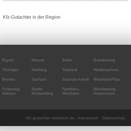
Kfz-Gutachter in der Region
Bayern
Hessen
Berlin
Brandenburg
Thüringen
Hamburg
Saarland
Niedersachsen
Bremen
Sachsen
Sachsen-Anhalt
Rheinland-Pfalz
Schleswig-
Baden-
Nordrhein-
Mecklenburg-
Holstein
Württemberg
Westfalen
Vorpommern
kfz-gutachter-netzwerk.de
|
Impressum
|
Datenschutz