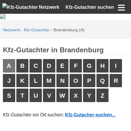
Kfz-Gutachter suchen
Netzwerk
›
Kfz-Gutachter
›
Brandenburg (A)
Kfz-Gutachter in Brandenburg
A
B
C
D
E
F
G
H
I
J
K
L
M
N
O
P
Q
R
S
T
U
V
W
X
Y
Z
Kfz-Gutachter vor Ort suchen:
Kfz-Gutacher suchen...