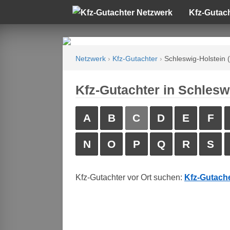
Kfz-Gutac
Netzwerk
›
Kfz-Gutachter
›
Schleswig-Holstein 
Kfz-Gutachter in Schlesw
A
B
C
D
E
F
N
O
P
Q
R
S
Kfz-Gutachter vor Ort suchen:
Kfz-Gutache