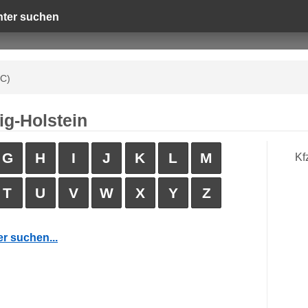
hter suchen
(C)
ig-Holstein
G
H
I
J
K
L
M
Kf
T
U
V
W
X
Y
Z
r suchen...