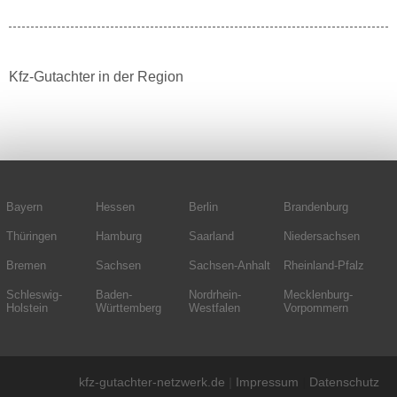
Kfz-Gutachter in der Region
Bayern
Hessen
Berlin
Brandenburg
Thüringen
Hamburg
Saarland
Niedersachsen
Bremen
Sachsen
Sachsen-Anhalt
Rheinland-Pfalz
Schleswig-
Baden-
Nordrhein-
Mecklenburg-
Holstein
Württemberg
Westfalen
Vorpommern
kfz-gutachter-netzwerk.de
|
Impressum
|
Datenschutz