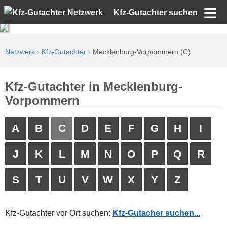
Kfz-Gutachter suchen
Netzwerk
›
Kfz-Gutachter
›
Mecklenburg-Vorpommern (C)
Kfz-Gutachter in Mecklenburg-
Vorpommern
A
B
C
D
E
F
G
H
I
J
K
L
M
N
O
P
Q
R
S
T
U
V
W
X
Y
Z
Kfz-Gutachter vor Ort suchen:
Kfz-Gutacher suchen...